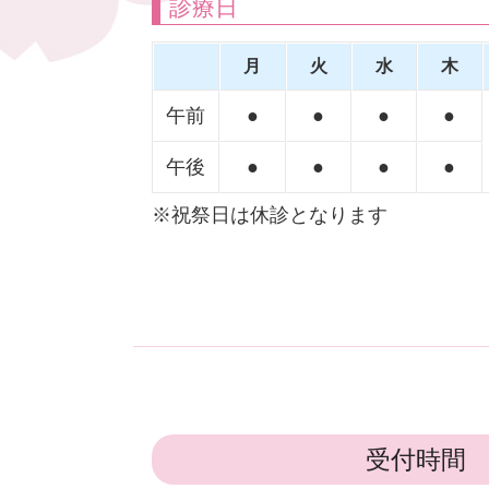
診療日
月
火
水
木
午前
●
●
●
●
午後
●
●
●
●
※祝祭日は休診となります
受付時間