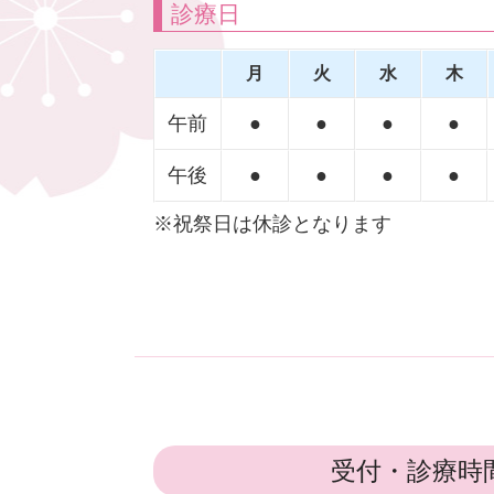
診療日
月
火
水
木
午前
●
●
●
●
午後
●
●
●
●
※祝祭日は休診となります
受付・診療時