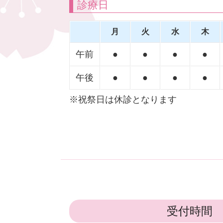
診療日
月
火
水
木
午前
●
●
●
●
午後
●
●
●
●
※祝祭日は休診となります
受付時間