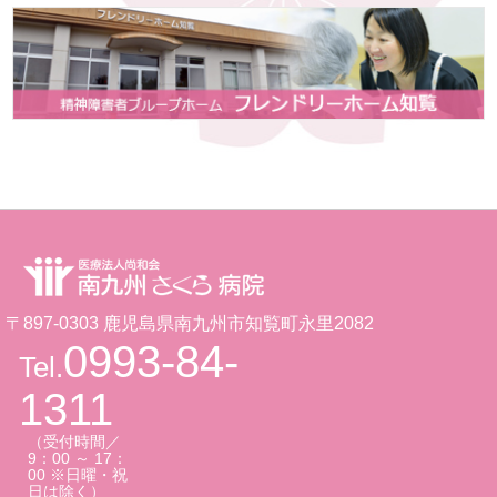
〒897-0303 鹿児島県南九州市知覧町永里2082
0993-84-
Tel.
1311
（受付時間／
9：00 ～ 17：
00 ※日曜・祝
日は除く）