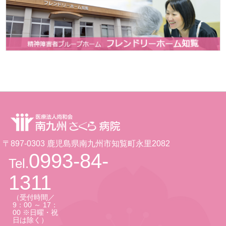
〒897-0303 鹿児島県南九州市知覧町永里2082
0993-84-
Tel.
1311
（受付時間／
9：00 ～ 17：
00 ※日曜・祝
日は除く）