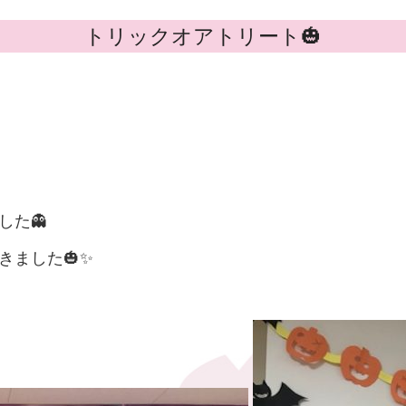
トリックオアトリート🎃
した👻
きました🎃✨