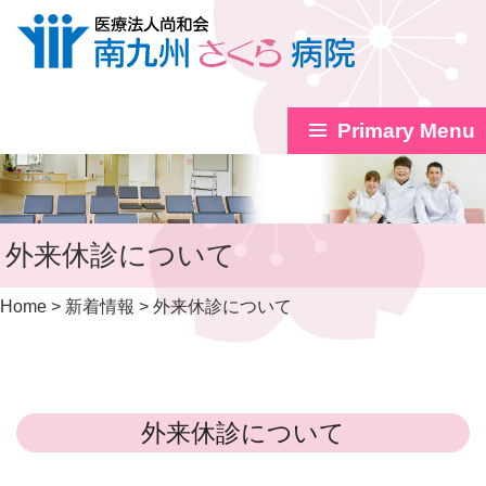
Primary Menu
Skip
to
content
外来休診について
Home
>
新着情報
>
外来休診について
外来休診について