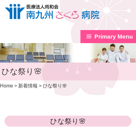
Primary Menu
Skip
to
content
ひな祭り🌸
Home
>
新着情報
>
ひな祭り🌸
ひな祭り🌸